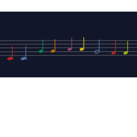
PRO MUS
Veronika
Musikpä
Urnenstr.
49492 We