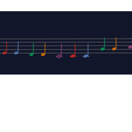
ICA
Telefon: 05404 / 9979052
 Hoffstädt
Mobil: 0160 / 98646693
dagogin
Email: info@promusica-wk
 3
sterkappeln